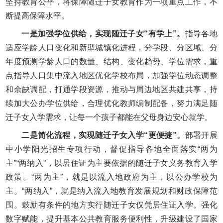
坚持教育公平，将保障随迁子女教育作为一项重点工作，不
断提高保障水平。
一是加强学位供给，实现随迁子女“有学上”。
指导各地
适应学龄人口变化和新型城镇化进程，分学段、分区域、分
年度预测学龄人口的数量、结构、变化趋势、学位需求，重
点指导人口集中流入地区优化学校布局，加强学位动态调整
和余缺调配，打通学段资源，推动与周边地区共建共享，持
续加大公办学位供给，合理优化教师编制配备，努力满足随
迁子女入学需求，让每一个孩子都能在父母身边安心就学。
二是简化流程，实现随迁子女入学“更便捷”。
部署开展
中小学阳光招生专项行动，督促指导各地全面落实“两为
主”“两纳入”，以居住证为主要依据的随迁子女义务教育入学
政策。“两为主”，就是以流入地政府为主，以公办学校为
主。“两纳入”，就是纳入流入地教育发展规划和财政保障范
围。鼓励有条件的地方实行随迁子女仅凭居住证入学。强化
数字赋能，提升基本公共教育服务便利性，升级建设了国家