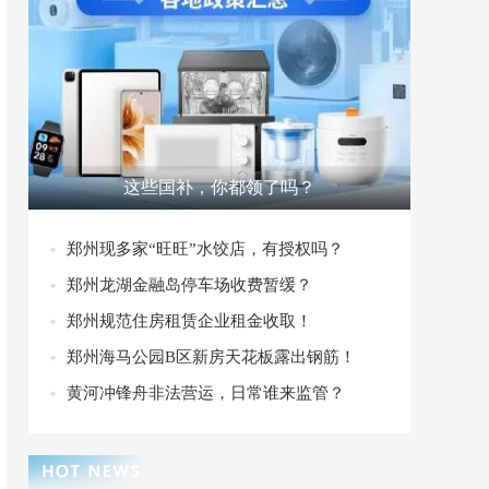
这些国补，你都领了吗？
郑州现多家“旺旺”水饺店，有授权吗？
郑州龙湖金融岛停车场收费暂缓？
郑州规范住房租赁企业租金收取！
郑州海马公园B区新房天花板露出钢筋！
黄河冲锋舟非法营运，日常谁来监管？