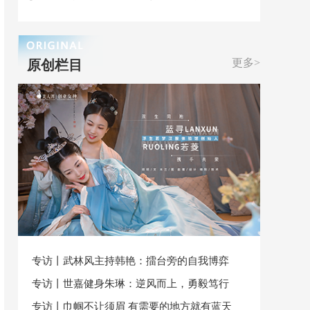
更多>
原创栏目
专访丨武林风主持韩艳：擂台旁的自我博弈
专访丨世嘉健身朱琳：逆风而上，勇毅笃行
专访丨巾帼不让须眉 有需要的地方就有蓝天