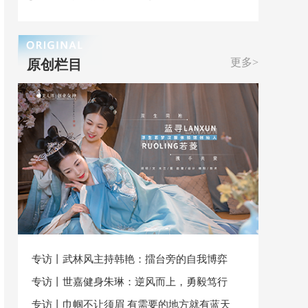
更多>
原创栏目
专访丨武林风主持韩艳：擂台旁的自我博弈
专访丨世嘉健身朱琳：逆风而上，勇毅笃行
专访丨巾帼不让须眉 有需要的地方就有蓝天