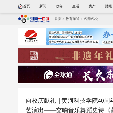
首页
新闻
政务
生活
房产
财经
首页
>
教育频道
>
名师名校
向校庆献礼 || 黄河科技学院4
艺演出——交响音乐舞蹈史诗《