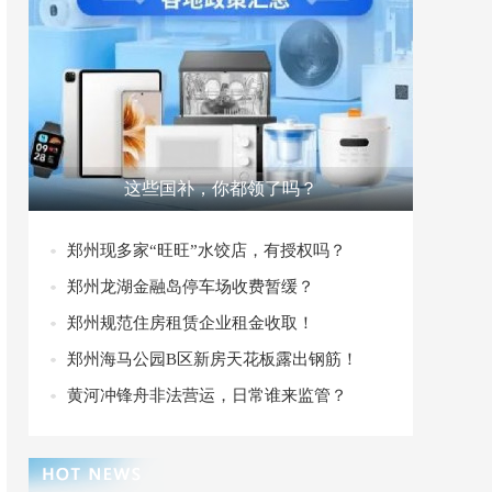
这些国补，你都领了吗？
郑州现多家“旺旺”水饺店，有授权吗？
郑州龙湖金融岛停车场收费暂缓？
郑州规范住房租赁企业租金收取！
郑州海马公园B区新房天花板露出钢筋！
黄河冲锋舟非法营运，日常谁来监管？