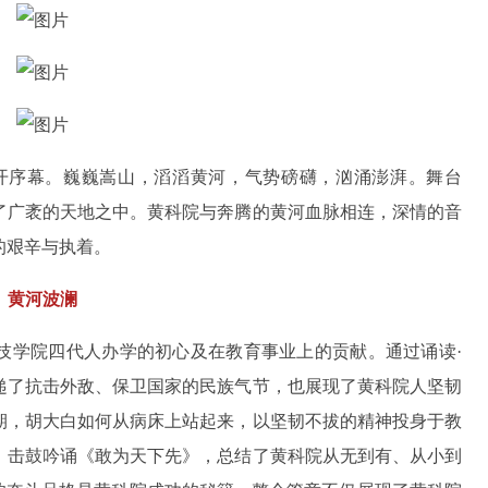
开序幕。巍巍嵩山，滔滔黄河，气势磅礴，汹涌澎湃。舞台
了广袤的天地之中。黄科院与奔腾的黄河血脉相连，深情的音
的艰辛与执着。
黄河波澜
技学院四代人办学的初心及在教育事业上的贡献。通过诵读·
递了抗击外敌、保卫国家的民族气节，也展现了黄科院人坚韧
期，胡大白如何从病床上站起来，以坚韧不拔的精神投身于教
。击鼓吟诵《敢为天下先》，总结了黄科院从无到有、从小到