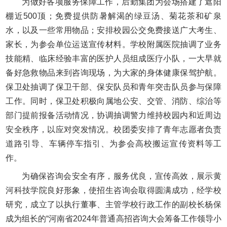
为做好各项服务保障工作，后勤集团为会场搭建了遮阳
棚近500顶；免费提供防暑解渴的绿豆汤、菊花茶和矿泉
水，以及一些常用物品；安排校园公交免费接送广大考生、
家长，为参会单位运送宣传材料。学校附属医院抽调了业务
技能精、临床经验丰富的医护人员组成医疗小队，一大早就
备好急救物品来到咨询现场，为大家的身体健康保驾护航。
保卫处抽调了保卫干部、保安队员和青年突击队员参与保障
工作。同时，保卫处积极向属地公安、交管、消防、综治等
部门提前报备活动情况，协调抽调警力维持校园内和近周边
安全秩序，以应对突发情况。校团委安排了青年志愿者负责
道路引导、车辆停车指引、为参会高校搬运宣传资料等工
作。
为确保咨询会安全有序，服务优良，宣传高效，展示黄
河科技学院良好形象，使招生咨询会取得圆满成功，经学校
研究，成立了以执行董事、主管学校行政工作的副校长杨保
成为组长的“河南省2024年普通高招咨询大会筹备工作领导小