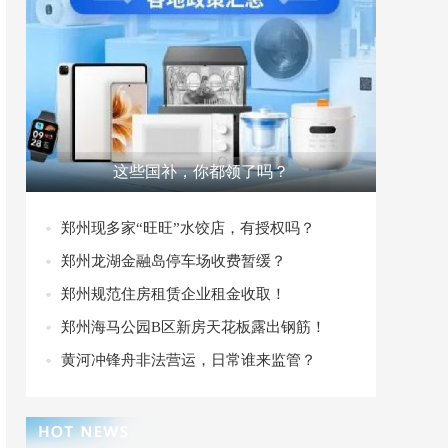
这些国补，你都领了吗？
郑州现多家“旺旺”水饺店，有授权吗？
郑州龙湖金融岛停车场收费暂缓？
郑州规范住房租赁企业租金收取！
郑州海马公园B区新房天花板露出钢筋！
黄河冲锋舟非法营运，日常谁来监管？