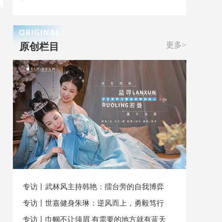
更多>
原创栏目
专访丨武林风主持韩艳：擂台旁的自我博弈
专访丨世嘉健身朱琳：逆风而上，勇毅笃行
专访丨巾帼不让须眉 有需要的地方就有蓝天