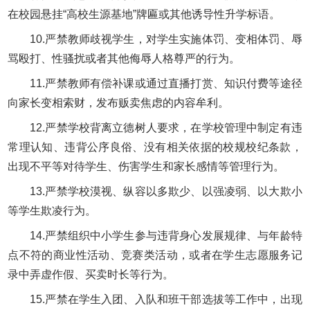
在校园悬挂“高校生源基地”牌匾或其他诱导性升学标语。
10.严禁教师歧视学生，对学生实施体罚、变相体罚、辱
骂殴打、性骚扰或者其他侮辱人格尊严的行为。
11.严禁教师有偿补课或通过直播打赏、知识付费等途径
向家长变相索财，发布贩卖焦虑的内容牟利。
12.严禁学校背离立德树人要求，在学校管理中制定有违
常理认知、违背公序良俗、没有相关依据的校规校纪条款，
出现不平等对待学生、伤害学生和家长感情等管理行为。
13.严禁学校漠视、纵容以多欺少、以强凌弱、以大欺小
等学生欺凌行为。
14.严禁组织中小学生参与违背身心发展规律、与年龄特
点不符的商业性活动、竞赛类活动，或者在学生志愿服务记
录中弄虚作假、买卖时长等行为。
15.严禁在学生入团、入队和班干部选拔等工作中，出现