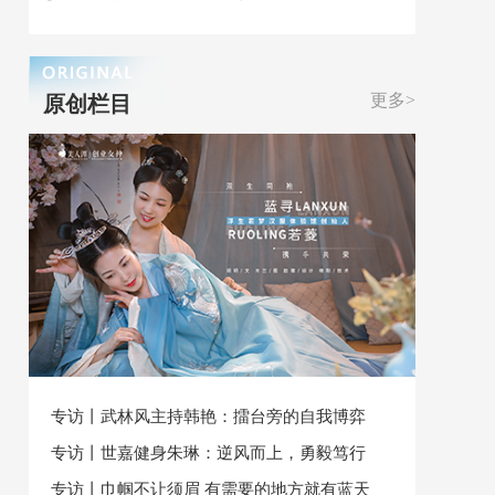
更多>
原创栏目
专访丨武林风主持韩艳：擂台旁的自我博弈
专访丨世嘉健身朱琳：逆风而上，勇毅笃行
专访丨巾帼不让须眉 有需要的地方就有蓝天