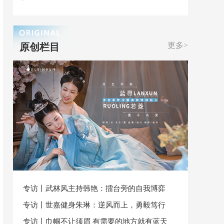
更多>
原创栏目
专访丨武林风主持韩艳：擂台旁的自我博弈
专访丨世嘉健身朱琳：逆风而上，勇毅笃行
专访丨巾帼不让须眉 有需要的地方就有蓝天