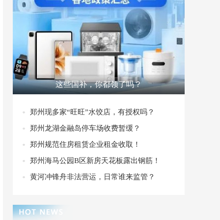
这些国补，你都领了吗？
郑州现多家“旺旺”水饺店，有授权吗？
郑州龙湖金融岛停车场收费暂缓？
郑州规范住房租赁企业租金收取！
郑州海马公园B区新房天花板露出钢筋！
黄河冲锋舟非法营运，日常谁来监管？