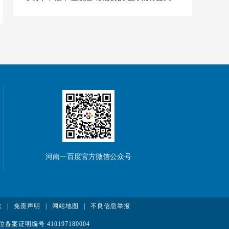
河南一百度官方微信公众号
款
|
免责声明
|
网站地图
|
不良信息举报
案证明编号 410197180004