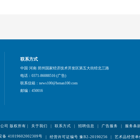
联系方式
中国·河南·郑州国家经济技术开发区第五大街经北三路
电话：0371-86088516 (广告)
联系信箱：news100@henan100.com
邮编：450016
有限公司 版权所有 |
关于我们
|
联系方式
|
招聘信息
|
广告服务
|
服务条
 41019602002309号
|
经营许可证编号 豫B2-20190256
|
艺术品经营单位备